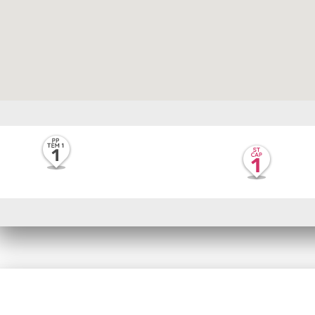
Serie de podcast
Serie 
PATRIMONIOS EN PLURAL
SONID
TERRI