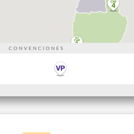
CONVENCIONES
de podcast
Serie audiovisual
OS DEL
VOCES DEL
TORIO
PATRIMONIO