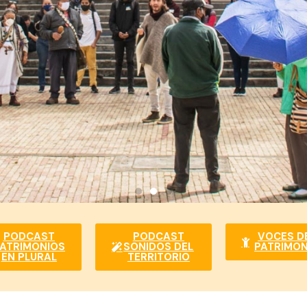
PODCAST
PODCAST
VOCES D
ATRIMONIOS
SONIDOS DEL
PATRIMON
EN PLURAL
TERRITORIO