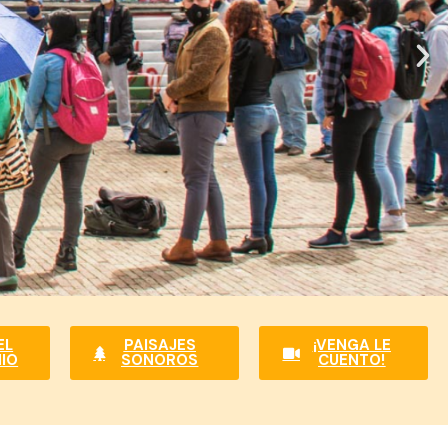
EL
PAISAJES
¡VENGA LE
IO​
SONOROS
CUENTO!