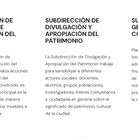
N DE
SUBDIRECCIÓN DE
S
E
DIVULGACIÓN Y
G
N DEL
APROPIACIÓN DEL
C
PATRIMONIO
Pla
ón de
La Subdirección de Divulgación y
ins
nción del
Apropiación del Patrimonio trabaja
adm
ealiza acciones
para sensibilizar a diferentes
fin
d del
actores sociales: docentes,
de 
onstruido, es
alumnos, grupos poblaciones,
nor
rincipal es la
investigadores, líderes comunitarios
pre
 de manera
y ciudadanía en general sobre el
la 
nios muebles e
significado de patrimonio cultural
s.
de la ciudad.