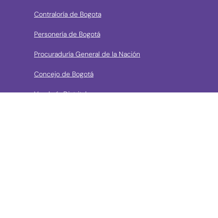
Contraloría de Bogota
Personería de Bogotá
Procuraduría General de la Nación
Concejo de Bogotá
Veeduría Distrital
Portal de Contratación a la Vista
› Contáctanos
Consulta aquí los mecanismos de contacto del Instituto
Llama a la línea Distrital de Información Gratuita 195 o
conoce los canales de servicio en Bogotá