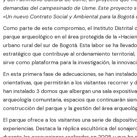
demandas del campesinado de Usme. Este proyecto se ma
«Un nuevo Contrato Social y Ambiental para la Bogotá de
Como parte de este compromiso, el Instituto Distrital d
parque arqueológico en el área protegida de la «Hacien
urbano rural del sur de Bogotá. Esta labor se ha llev
estratégico que contribuye al ordenamiento territoria
sirve como plataforma para la investigación, la innovaci
En esta primera fase de adecuaciones, se han instalado 
orientativas, que permitirán a los visitantes recorrer y
han instalado 3 domos que albergan una sala expositiva,
arqueología comunitaria, espacios que continuarán sien
construcción del parque y la gestión del área arqueológ
El parque ofrece a los visitantes una serie de dispositiv
experiencias. Destaca la réplica escultórica del sonaje
durante las excavaciones realizadas en 2008 y que ha s