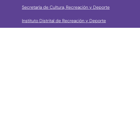
Secretaría de Cultura, Recreación y Deporte
Instituto Distrital de Recreación y Deporte
Instituto Distrital de las Artes
Fundación Gilberto Alzate Avendaño
Canal Capital
Bibliored
Orquesta Filarmónica de Bogotá
› Entidades de control
Contraloría de Bogota