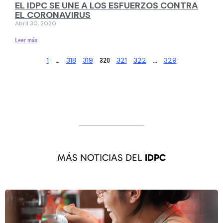
EL IDPC SE UNE A LOS ESFUERZOS CONTRA
EL CORONAVIRUS
Abril 30, 2020
Leer más
1
318
319
321
322
329
…
320
…
MÁS NOTICIAS DEL
IDPC