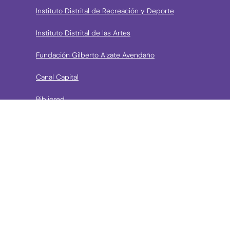
Instituto Distrital de Recreación y Deporte
Instituto Distrital de las Artes
Fundación Gilberto Alzate Avendaño
Canal Capital
Bibliored
Orquesta Filarmónica de Bogotá
› Entidades de control
Contraloría de Bogota
Personería de Bogotá