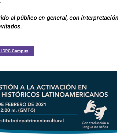
.
ido al público en general, con interpretación
nvitados.
l IDPC Campus