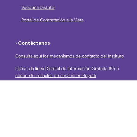
Veeduría Distrital
Portal de Contratación a la Vista
› Contáctanos
Consulta aquí los mecanismos de contacto del Instituto
Llama a la línea Distrital de Información Gratuita 195 o
conoce los canales de servicio en Bogotá
Líneas telefónicas de Atención a la Ciudadanía:
(57 + 601) 3550800 ext 5029 – 5020
Celular: (57+) 3158695159
› Correos electrónicos para la atención a la
ciudadanía y grupos de interés
atencionciudadania@idpc.gov.co