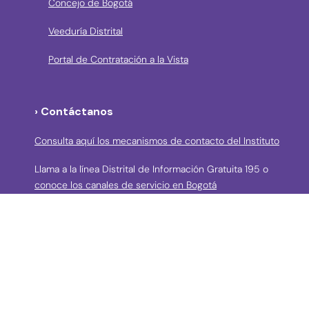
Concejo de Bogotá
Veeduría Distrital
Portal de Contratación a la Vista
› Contáctanos
Consulta aquí los mecanismos de contacto del Instituto
Llama a la línea Distrital de Información Gratuita 195 o
conoce los canales de servicio en Bogotá
Líneas telefónicas de Atención a la Ciudadanía:
(57 + 601) 3550800 ext 5029 – 5020
Celular: (57+) 3158695159
› Correos electrónicos para la atención a la
ciudadanía y grupos de interés