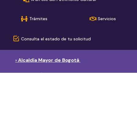
Trámites
Servicios
Consulta el estado de tu solicitud
› Alcaldía Mayor de Bogotá
› Red de páginas del sector
Secretaría de Cultura, Recreación y Deporte
Instituto Distrital de Recreación y Deporte
Instituto Distrital de las Artes
Fundación Gilberto Alzate Avendaño