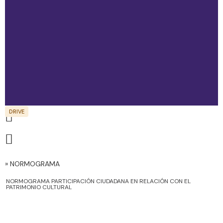
Community participation in heritage management: a
case in Macau - Pui Yi Chan, Tesis de Maestría -
Graduate School of Architecture, Planning and
Preservation Columbia University - 2016
» NORMOGRAMA
Este documento busca examinar qué significa la participación de la
comunidad en la gestión del patrimonio, en particular la noción de
NORMOGRAMA PARTICIPACIÓN CIUDADANA EN RELACIÓN CON EL
un proceso participativo significativo en la conservación.
PATRIMONIO CULTURAL
DESCARGA EL DOCUMENTO AQUÍ
Leer documento