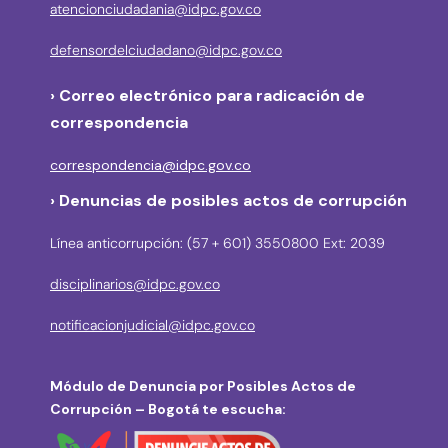
atencionciudadania@idpc.gov.co
defensordelciudadano@idpc.gov.co
›
Correo electrónico para radicación de
correspondencia
correspondencia@idpc.gov.co
› Denuncias de posibles actos de corrupción
Línea anticorrupción: (57 + 601) 3550800 Ext: 2039
disciplinarios@idpc.gov.co
notificacionjudicial@idpc.gov.co
Módulo de Denuncia por Posibles Actos de
Corrupción – Bogotá te escucha: