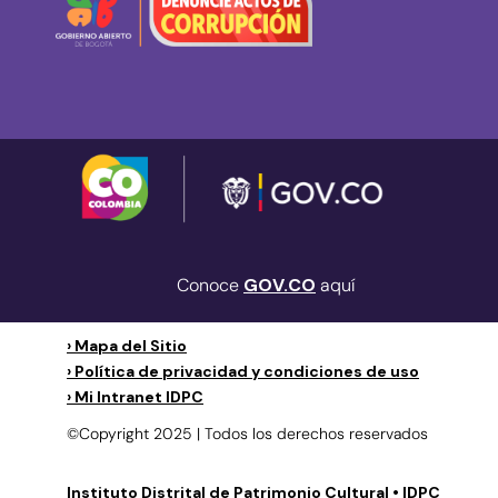
Conoce
GOV.CO
aquí
› Mapa del Sitio
› Política de privacidad y condiciones de uso
› Mi Intranet IDPC
©Copyright 2025 | Todos los derechos reservados
Instituto Distrital de Patrimonio Cultural • IDPC