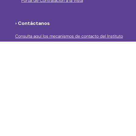
Portal de Contratación a la Vista
› Contáctanos
Consulta aquí los mecanismos de contacto del Instituto
Llama a la línea Distrital de Información Gratuita 195 o
conoce los canales de servicio en Bogotá
Líneas telefónicas de Atención a la Ciudadanía:
(57 + 601) 3550800 ext 5029 – 5020
Celular: (57+) 3158695159
› Correos electrónicos para la atención a la
ciudadanía y grupos de interés
atencionciudadania@idpc.gov.co
defensordelciudadano@idpc.gov.co