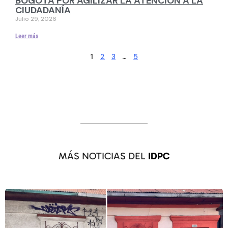
BOGOTÁ POR AGILIZAR LA ATENCIÓN A LA
CIUDADANÍA
Julio 29, 2026
Leer más
2
3
5
1
…
MÁS NOTICIAS DEL
IDPC