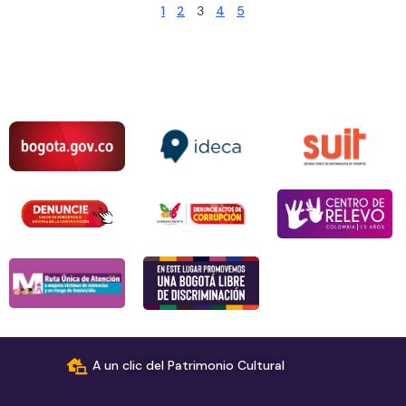
1
2
3
4
5
A un clic del Patrimonio Cultural