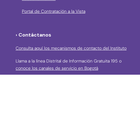
Portal de Contratación a la Vista
› Contáctanos
Consulta aquí los mecanismos de contacto del Instituto
Llama a la línea Distrital de Información Gratuita 195 o
conoce los canales de servicio en Bogotá
Líneas telefónicas de Atención a la Ciudadanía:
(57 + 601) 3550800 ext 5029 – 5020
Celular: (57+) 3158695159
› Correos electrónicos para la atención a la
ciudadanía y grupos de interés
atencionciudadania@idpc.gov.co