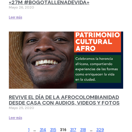
«27M #BOGOTÁLLENADEVIDA»
Mayo 26, 2020
Leer más
REVIVE EL DÍA DE LA AFROCOLOMBIANIDAD
DESDE CASA CON AUDIOS, VIDEOS Y FOTOS
Mayo 25, 2020
Leer más
1
314
315
317
318
329
…
316
…