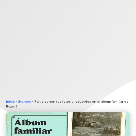
Inicio
»
Eventos
»
Participa con tus fotos y recuerdos en el álbum familiar de
Bogotá