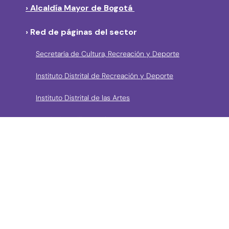
› Alcaldía Mayor de Bogotá
› Red de páginas del sector
Secretaría de Cultura, Recreación y Deporte
Instituto Distrital de Recreación y Deporte
Instituto Distrital de las Artes
Fundación Gilberto Alzate Avendaño
Canal Capital
Bibliored
Orquesta Filarmónica de Bogotá