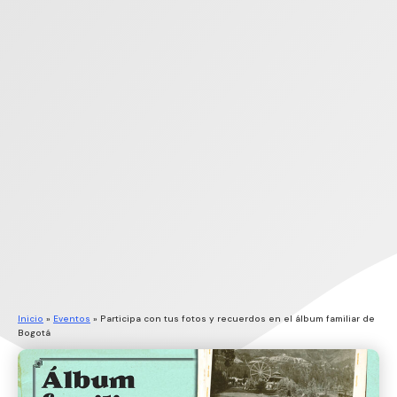
Inicio
»
Eventos
»
Participa con tus fotos y recuerdos en el álbum familiar de
Bogotá