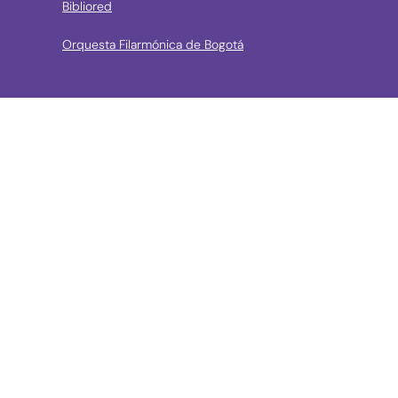
Bibliored
Orquesta Filarmónica de Bogotá
› Entidades de control
Contraloría de Bogota
Personería de Bogotá
Procuraduría General de la Nación
Concejo de Bogotá
Veeduría Distrital
Portal de Contratación a la Vista