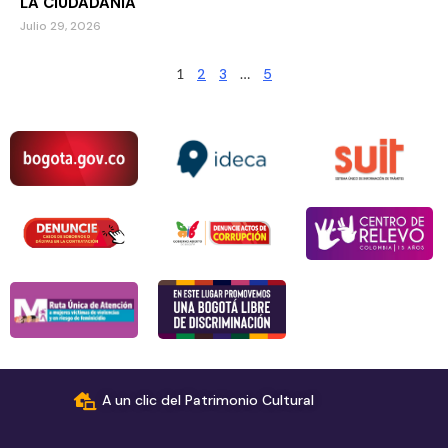
LA CIUDADANÍA
Julio 29, 2026
1
2
3
…
5
A un clic del Patrimonio Cultural