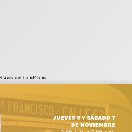
l tranvía al TransMilenio’