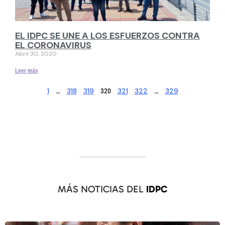
EL IDPC SE UNE A LOS ESFUERZOS CONTRA
EL CORONAVIRUS
Abril 30, 2020
Leer más
1
318
319
321
322
329
…
320
…
MÁS NOTICIAS DEL
IDPC