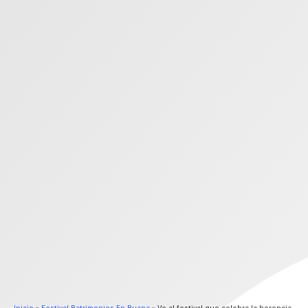
Inicio
»
Festival Patrimonios En Ruana
»
Ve al festival que celebra la herencia