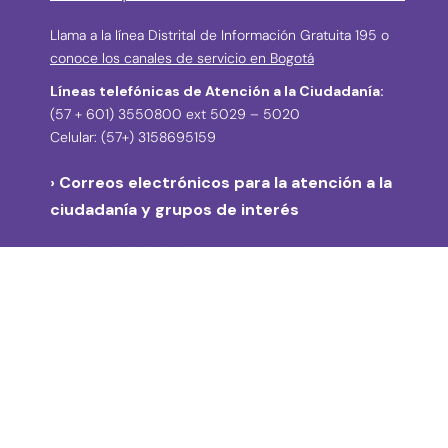
Llama a la línea Distrital de Información Gratuita 195 o
conoce los canales de servicio en Bogotá
Líneas telefónicas de Atención a la Ciudadanía:
(57 + 601) 3550800 ext 5029 – 5020
Celular: (57+) 3158695159
› Correos electrónicos para la atención a la
ciudadanía y grupos de interés
atencionciudadania@idpc.gov.co
defensordelciudadano@idpc.gov.co
›
Correo electrónico para radicación de
correspondencia
correspondencia@idpc.gov.co
› Denuncias de posibles actos de corrupción