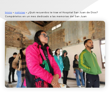
Inicio
»
noticias
»
¿Qué recuerdos te trae el Hospital San Juan de Dios?
Compártelos en un mes dedicado a las memorias del San Juan