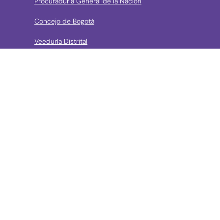
Procuraduría General de la Nación
Concejo de Bogotá
Veeduría Distrital
Portal de Contratación a la Vista
› Contáctanos
Consulta aquí los mecanismos de contacto del Instituto
Llama a la línea Distrital de Información Gratuita 195 o
conoce los canales de servicio en Bogotá
Líneas telefónicas de Atención a la Ciudadanía:
(57 + 601) 3550800 ext 5029 – 5020
Celular: (57+) 3158695159
› Correos electrónicos para la atención a la