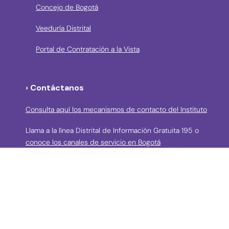
Concejo de Bogotá
Veeduría Distrital
Portal de Contratación a la Vista
› Contáctanos
Consulta aquí los mecanismos de contacto del Instituto
Llama a la línea Distrital de Información Gratuita 195 o
conoce los canales de servicio en Bogotá
Líneas telefónicas de Atención a la Ciudadanía:
(57 + 601) 3550800 ext 5029 – 5020
Celular: (57+) 3158695159
› Correos electrónicos para la atención a la
ciudadanía y grupos de interés