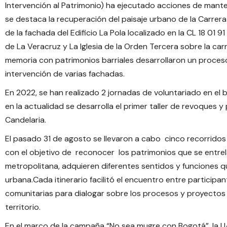
Intervención al Patrimonio) ha ejecutado acciones de mante
se destaca la recuperación del paisaje urbano de la Carrera 2,
de la fachada del Edificio La Pola localizado en la CL 18 01 9
de La Veracruz y La Iglesia de la Orden Tercera sobre la carr
memoria con patrimonios barriales desarrollaron un proceso 
intervención de varias fachadas.
En 2022, se han realizado 2 jornadas de voluntariado en el ba
en la actualidad se desarrolla el primer taller de revoques y
Candelaria.
El pasado 31 de agosto se llevaron a cabo cinco recorridos
con el objetivo de reconocer los patrimonios que se entrelaz
metropolitana, adquieren diferentes sentidos y funciones q
urbana.Cada itinerario facilitó el encuentro entre participan
comunitarias para dialogar sobre los procesos y proyectos
territorio.
En el marco de la campaña “No sea mugre con Bogotá”, la