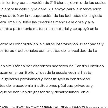
nimiento y conservación de 216 bienes, dentro de los cuales
 entre la calle 9 y la calle 12B; apoyo para la intervención
1 y se actuó en la recuperación de las fachadas de la Iglesia
era 7ma. En Belén las cuadrillas manos a la obra y a la
entre patrimonio material e inmaterial y se apoyó en la
rrio la Concordia, en la cual se intervinieron 32 fachadas y
 pinturas tradicionales con artistas de la localidad de La
 en simultánea por diferentes sectores de Centro Histórico
an en el territorio y, desde la escala vecinal hasta
ue generan proximidad y constituyen la centralidad
tes de la academia, instituciones públicas, privadas y
 que se han venido gestando y desarrollando en el
 UAESP y el IDPC, PROMOAMBIENTAL, SDA y DEMOS Paseo de la