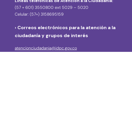
Líneas telefónicas de Atención a la Ciudadanía:
(57 + 601) 3550800 ext 5029 – 5020
Celular: (57+) 3158695159
› Correos electrónicos para la atención a la
ciudadanía y grupos de interés
atencionciudadania@idpc.gov.co
defensordelciudadano@idpc.gov.co
›
Correo electrónico para radicación de
correspondencia
correspondencia@idpc.gov.co
› Denuncias de posibles actos de corrupción
Línea anticorrupción: (57 + 601) 3550800 Ext: 2039
disciplinarios@idpc.gov.co