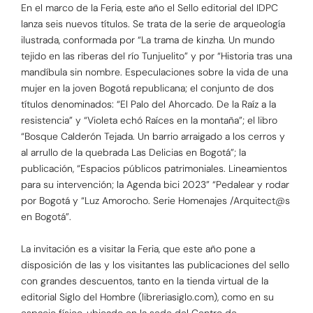
En el marco de la Feria, este año el Sello editorial del IDPC
lanza seis nuevos títulos. Se trata de la serie de arqueología
ilustrada, conformada por “La trama de kinzha. Un mundo
tejido en las riberas del río Tunjuelito” y por “Historia tras una
mandíbula sin nombre. Especulaciones sobre la vida de una
mujer en la joven Bogotá republicana; el conjunto de dos
títulos denominados: “El Palo del Ahorcado. De la Raíz a la
resistencia” y “Violeta echó Raíces en la montaña”; el libro
“Bosque Calderón Tejada. Un barrio arraigado a los cerros y
al arrullo de la quebrada Las Delicias en Bogotá”; la
publicación, “Espacios públicos patrimoniales. Lineamientos
para su intervención; la Agenda bici 2023” “Pedalear y rodar
por Bogotá y “Luz Amorocho. Serie Homenajes /Arquitect@s
en Bogotá”.
La invitación es a visitar la Feria, que este año pone a
disposición de las y los visitantes las publicaciones del sello
con grandes descuentos, tanto en la tienda virtual de la
editorial Siglo del Hombre (libreriasiglo.com), como en su
espacio físico, ubicado en la sede del Centro de