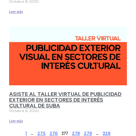
Octubre 8, 2020
Leer más
ASISTE AL TALLER VIRTUAL DE PUBLICIDAD
EXTERIOR EN SECTORES DE INTERÉS
CULTURAL DE SUBA
Octubre 8, 2020
Leer más
1
275
276
278
279
329
…
277
…