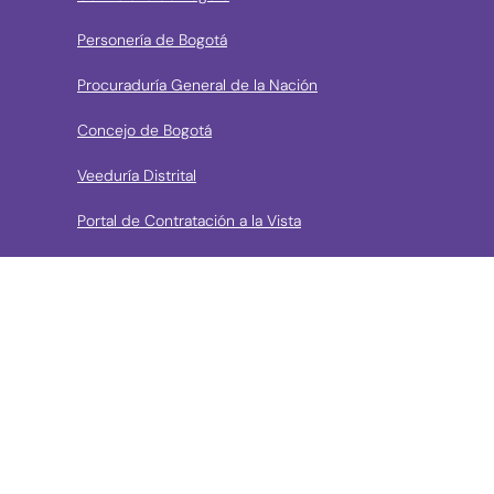
Personería de Bogotá
Procuraduría General de la Nación
Concejo de Bogotá
Veeduría Distrital
Portal de Contratación a la Vista
› Contáctanos
Consulta aquí los mecanismos de contacto del Instituto
Llama a la línea Distrital de Información Gratuita 195 o
conoce los canales de servicio en Bogotá
Líneas telefónicas de Atención a la Ciudadanía:
(57 + 601) 3550800 ext 5029 – 5020