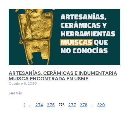
ARTESANÍAS, CERÁMICAS E INDUMENTARIA
MUISCA ENCONTRADA EN USME
Octubre 9, 2020
Leer más
1
274
275
277
278
329
…
276
…