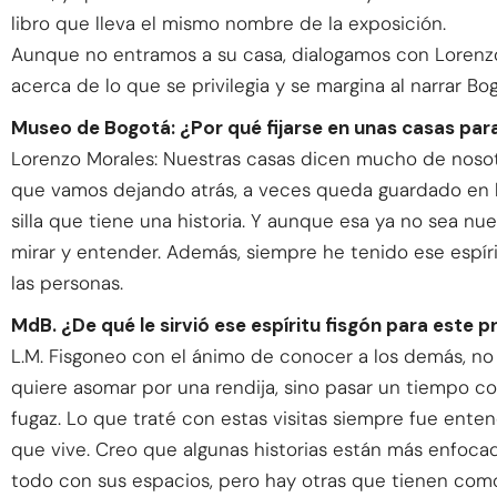
libro que lleva el mismo nombre de la exposición.
Aunque no entramos a su casa, dialogamos con Lorenzo 
acerca de lo que se privilegia y se margina al narrar Bo
Museo de Bogotá: ¿Por qué fijarse en unas casas para 
Lorenzo Morales: Nuestras casas dicen mucho de nosotro
que vamos dejando atrás, a veces queda guardado en la
silla que tiene una historia. Y aunque esa ya no sea nu
mirar y entender. Además, siempre he tenido ese espír
las personas.
MdB. ¿De qué le sirvió ese espíritu fisgón para este 
L.M. Fisgoneo con el ánimo de conocer a los demás, no 
quiere asomar por una rendija, sino pasar un tiempo c
fugaz. Lo que traté con estas visitas siempre fue ente
que vive. Creo que algunas historias están más enfocada
todo con sus espacios, pero hay otras que tienen como e