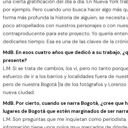
una cierta gratificación del día a día. En Nueva York tr
por ejemplo. Pero cuando uno busca hacer algo más qu
forma más profunda la historia de alguien, se necesita
poco atropellados con nuestros personajes o con nues
contraproducente para este proyecto. Yo quería entende
dedicarles tiempo. Esa es una de las claves de la crónic
MdB. En esos cuatro años que dedicó a su trabajo, ¿
presente?
L.M. Si se trata de cambios, los vi, pero no tanto porq
esfuerzo de ir a los barrios y localidades fuera de nues
pero de nuestra Bogotá [la de los fotógrafos y Lorenzo
nueva ciudad.
MdB. Por cierto, cuando se narra Bogotá, ¿cree que h
lugares de Bogotá que estén marginados de ser narra
L.M. Son preguntas que me inquietan como periodista,
información tiene unos polos muy marcados de dónde s