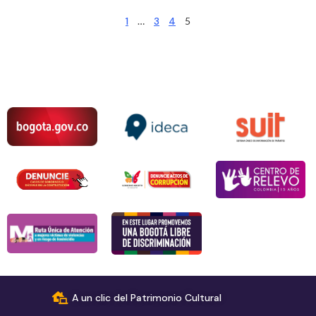
1
…
3
4
5
A un clic del Patrimonio Cultural