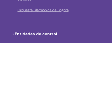
Orquesta Filarmónica de Bogotá
› Entidades de control
Contraloría de Bogota
Personería de Bogotá
Procuraduría General de la Nación
Concejo de Bogotá
Veeduría Distrital
Portal de Contratación a la Vista