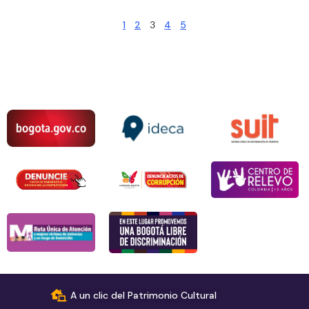
1
2
3
4
5
A un clic del Patrimonio Cultural