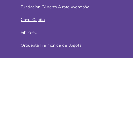
Fundación Gilberto Alzate Avendaño
Canal Capital
Bibliored
Orquesta Filarmónica de Bogotá
› Entidades de control
Contraloría de Bogota
Personería de Bogotá
Procuraduría General de la Nación
Concejo de Bogotá