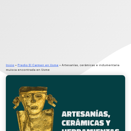
Inicio
»
Predio El Carmen en Usme
»
Artesanías, cerámicas e indumentaria
muisca encontrada en Usme