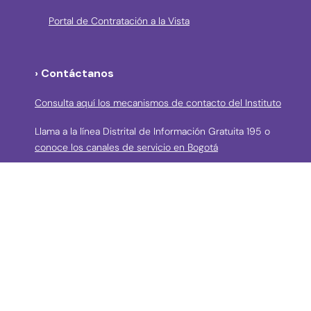
Portal de Contratación a la Vista
› Contáctanos
Consulta aquí los mecanismos de contacto del Instituto
Llama a la línea Distrital de Información Gratuita 195 o
conoce los canales de servicio en Bogotá
Líneas telefónicas de Atención a la Ciudadanía:
(57 + 601) 3550800 ext 5029 – 5020
Celular: (57+) 3158695159
› Correos electrónicos para la atención a la
ciudadanía y grupos de interés
atencionciudadania@idpc.gov.co
defensordelciudadano@idpc.gov.co