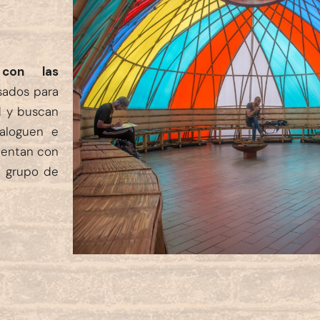
 con las
sados para
d y buscan
ialoguen e
uentan con
a grupo de