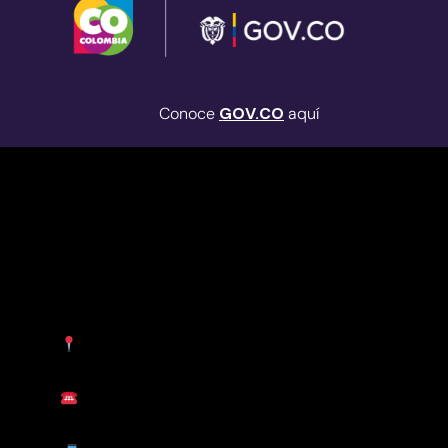
Conoce
GOV.CO
aquí
› Mapa del Sitio
› Política de privacidad y condiciones de uso
› Mi Intranet IDPC
©Copyright 2025 | Todos los derechos reservados
Instituto Distrital de Patrimonio Cultural • IDPC
Dirección:
Calle 12b # 2 – 96 | Bogotá D.C,
Colombia
Teléfono:
(57 + 601) 3550800 ext 5029 –
5020