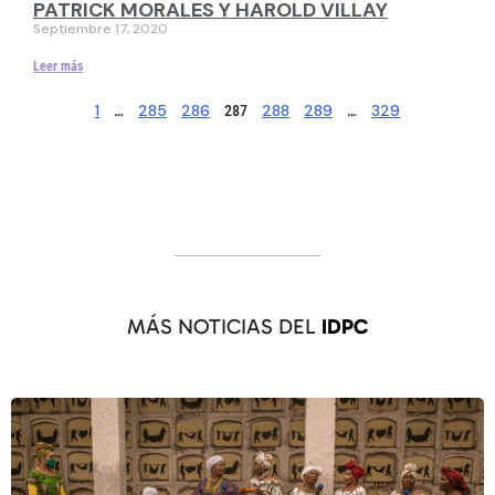
PATRICK MORALES Y HAROLD VILLAY
Septiembre 17, 2020
Leer más
1
285
286
288
289
329
…
287
…
MÁS NOTICIAS DEL
IDPC