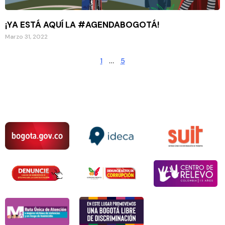
¡YA ESTÁ AQUÍ LA #AGENDABOGOTÁ!
Marzo 31, 2022
1
…
5