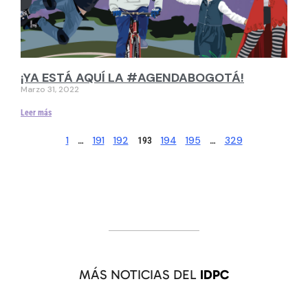
¡YA ESTÁ AQUÍ LA #AGENDABOGOTÁ!
Marzo 31, 2022
Leer más
1
191
192
194
195
329
…
193
…
MÁS NOTICIAS DEL
IDPC