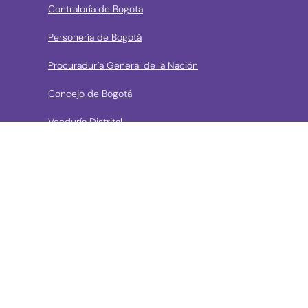
Contraloría de Bogota
Personería de Bogotá
Procuraduría General de la Nación
Concejo de Bogotá
Veeduría Distrital
Portal de Contratación a la Vista
› Contáctanos
Consulta aquí los mecanismos de contacto del Instituto
Llama a la línea Distrital de Información Gratuita 195 o
conoce los canales de servicio en Bogotá
Líneas telefónicas de Atención a la Ciudadanía: