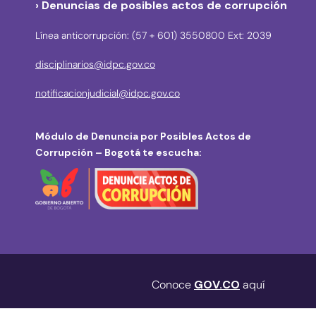
› Denuncias de posibles actos de corrupción
Línea anticorrupción: (57 + 601) 3550800 Ext: 2039
disciplinarios@idpc.gov.co
notificacionjudicial@idpc.gov.co
Módulo de Denuncia por Posibles Actos de
Corrupción – Bogotá te escucha:
Conoce
GOV.CO
aquí