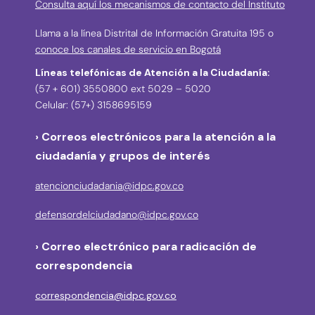
Consulta aquí los mecanismos de contacto del Instituto
Llama a la línea Distrital de Información Gratuita 195 o
conoce los canales de servicio en Bogotá
Líneas telefónicas de Atención a la Ciudadanía:
(57 + 601) 3550800 ext 5029 – 5020
Celular: (57+) 3158695159
› Correos electrónicos para la atención a la
ciudadanía y grupos de interés
atencionciudadania@idpc.gov.co
defensordelciudadano@idpc.gov.co
›
Correo electrónico para radicación de
correspondencia
correspondencia@idpc.gov.co