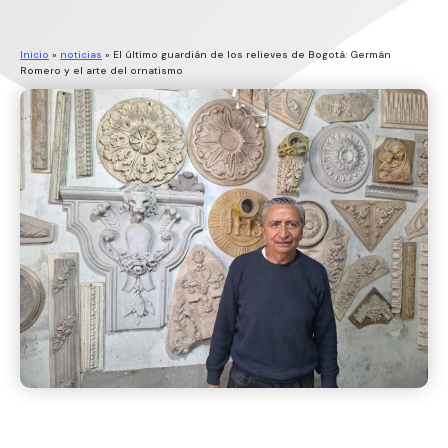
Inicio
»
noticias
»
El último guardián de los relieves de Bogotá: Germán
Romero y el arte del ornatismo