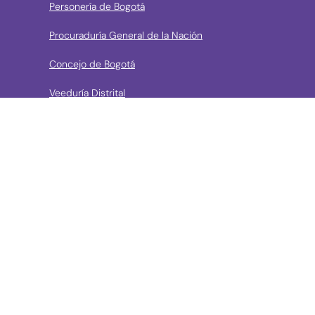
Personería de Bogotá
Procuraduría General de la Nación
Concejo de Bogotá
Veeduría Distrital
Portal de Contratación a la Vista
› Contáctanos
Consulta aquí los mecanismos de contacto del Instituto
Llama a la línea Distrital de Información Gratuita 195 o
conoce los canales de servicio en Bogotá
Líneas telefónicas de Atención a la Ciudadanía:
(57 + 601) 3550800 ext 5029 – 5020
Celular: (57+) 3158695159