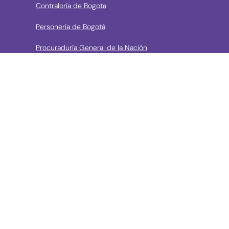
Contraloría de Bogota
Personería de Bogotá
Procuraduría General de la Nación
Concejo de Bogotá
Veeduría Distrital
Portal de Contratación a la Vista
› Contáctanos
Consulta aquí los mecanismos de contacto del Instituto
Llama a la línea Distrital de Información Gratuita 195 o
conoce los canales de servicio en Bogotá
Líneas telefónicas de Atención a la Ciudadanía: