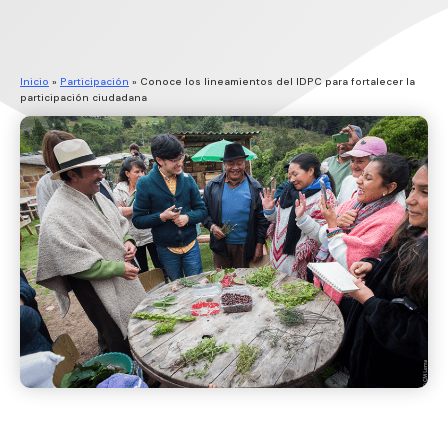
Inicio
»
Participación
»
Conoce los lineamientos del IDPC para fortalecer la
participación ciudadana