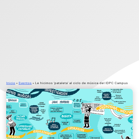
Inicio
»
Eventos
»
Le hicimos ‘pataleta’ al ciclo de música del IDPC Campus