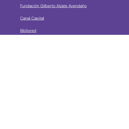
Fundación Gilberto Alzate Avendaño
Canal Capital
Bibliored
Orquesta Filarmónica de Bogotá
› Entidades de control
Contraloría de Bogota
Personería de Bogotá
Procuraduría General de la Nación
Concejo de Bogotá