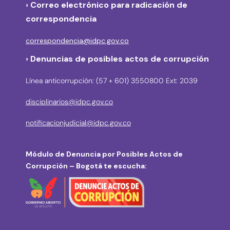
›
Correo electrónico para radicación de
correspondencia
correspondencia@idpc.gov.co
› Denuncias de posibles actos de corrupción
Línea anticorrupción: (57 + 601) 3550800 Ext: 2039
disciplinarios@idpc.gov.co
notificacionjudicial@idpc.gov.co
Módulo de Denuncia por Posibles Actos de
Corrupción – Bogotá te escucha: