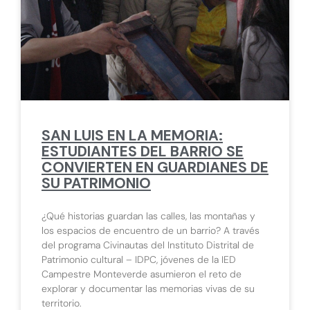
SAN LUIS EN LA MEMORIA:
ESTUDIANTES DEL BARRIO SE
CONVIERTEN EN GUARDIANES DE
SU PATRIMONIO
¿Qué historias guardan las calles, las montañas y
los espacios de encuentro de un barrio? A través
del programa Civinautas del Instituto Distrital de
Patrimonio cultural – IDPC, jóvenes de la IED
Campestre Monteverde asumieron el reto de
explorar y documentar las memorias vivas de su
territorio.