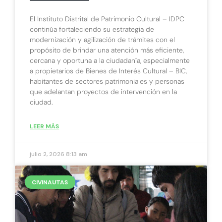
El Instituto Distrital de Patrimonio Cultural – IDPC
continúa fortaleciendo su estrategia de
modernización y agilización de trámites con el
propósito de brindar una atención más eficiente,
cercana y oportuna a la ciudadanía, especialmente
a propietarios de Bienes de Interés Cultural – BIC,
habitantes de sectores patrimoniales y personas
que adelantan proyectos de intervención en la
ciudad.
LEER MÁS
julio 2, 2026
8:13 am
CIVINAUTAS