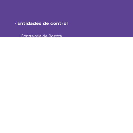
› Entidades de control
Contraloría de Bogota
Personería de Bogotá
Procuraduría General de la Nación
Concejo de Bogotá
Veeduría Distrital
Portal de Contratación a la Vista
› Contáctanos
Consulta aquí los mecanismos de contacto del Instituto