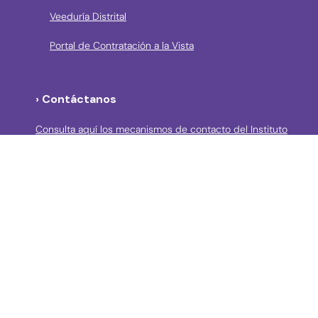
Veeduría Distrital
Portal de Contratación a la Vista
› Contáctanos
Consulta aquí los mecanismos de contacto del Instituto
Llama a la línea Distrital de Información Gratuita 195 o
conoce los canales de servicio en Bogotá
Líneas telefónicas de Atención a la Ciudadanía:
(57 + 601) 3550800 ext 5029 – 5020
Celular: (57+) 3158695159
› Correos electrónicos para la atención a la
ciudadanía y grupos de interés
atencionciudadania@idpc.gov.co