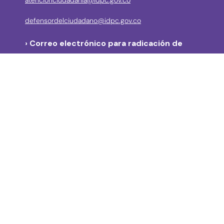
defensordelciudadano@idpc.gov.co
›
Correo electrónico para radicación de
correspondencia
correspondencia@idpc.gov.co
› Denuncias de posibles actos de corrupción
Línea anticorrupción: (57 + 601) 3550800 Ext: 2039
disciplinarios@idpc.gov.co
notificacionjudicial@idpc.gov.co
Módulo de Denuncia por Posibles Actos de
Corrupción – Bogotá te escucha: