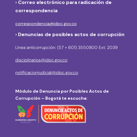
›
Correo electrónico para radicación de
correspondencia
correspondencia@idpc.gov.co
› Denuncias de posibles actos de corrupción
Línea anticorrupción: (57 + 601) 3550800 Ext: 2039
disciplinarios@idpc.gov.co
notificacionjudicial@idpc.gov.co
Módulo de Denuncia por Posibles Actos de
Corrupción – Bogotá te escucha: