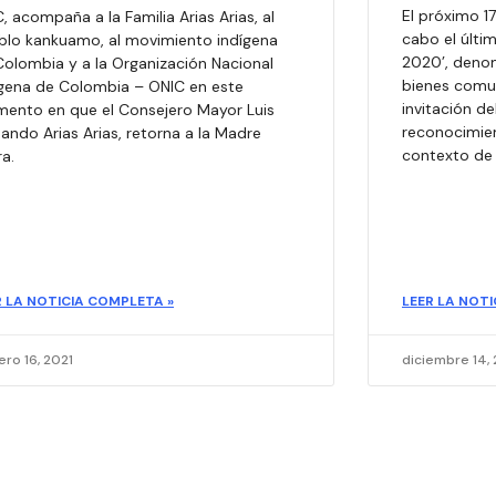
El próximo 1
, acompaña a la Familia Arias Arias, al
cabo el últim
blo kankuamo, al movimiento indígena
2020’, denom
Colombia y a la Organización Nacional
bienes comun
ígena de Colombia – ONIC en este
invitación de
ento en que el Consejero Mayor Luis
reconocimien
ando Arias Arias, retorna a la Madre
contexto de 
ra.
R LA NOTICIA COMPLETA »
LEER LA NOTI
ero 16, 2021
diciembre 14,