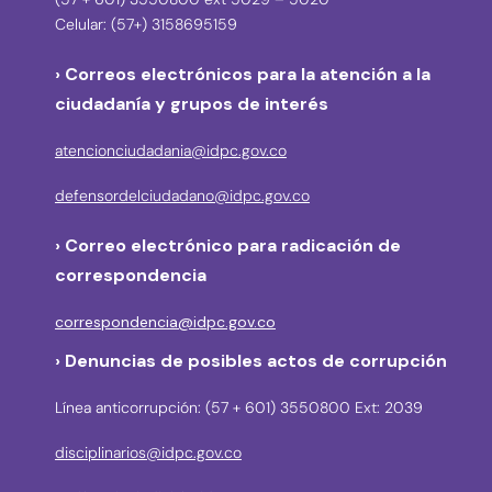
Celular: (57+) 3158695159
› Correos electrónicos para la atención a la
ciudadanía y grupos de interés
atencionciudadania@idpc.gov.co
defensordelciudadano@idpc.gov.co
›
Correo electrónico para radicación de
correspondencia
correspondencia@idpc.gov.co
› Denuncias de posibles actos de corrupción
Línea anticorrupción: (57 + 601) 3550800 Ext: 2039
disciplinarios@idpc.gov.co